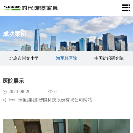
首
页
关
成功案例
于
产
我
品
成
北京市崇文小学
海军总医院
中国纺织研究院
们
中
功
新
中国通号
金通港房地产
中国老年大学
心
案
闻
客
医院展示
例
资
服
联
盈创回收
中科微针
2023-08-20
0
leyu.乐鱼(集团)智能科技股份有限公司网站
讯
中
系
心
我
们