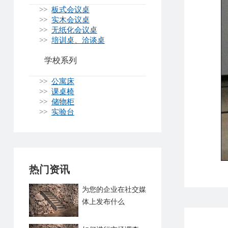
>>
板式会议桌
>>
实木会议桌
>>
无纸化会议桌
>>
培训桌、洽谈桌
学校系列
>>
公寓床
>>
课桌椅
>>
储物柜
>>
实验台
热门资讯
为您的企业在社交媒
体上发布什么