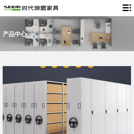
首
页
关
产品中心
于
产
我
品
成
们
中
功
新
心
案
闻
客
例
资
服
联
讯
中
系
心
我
们